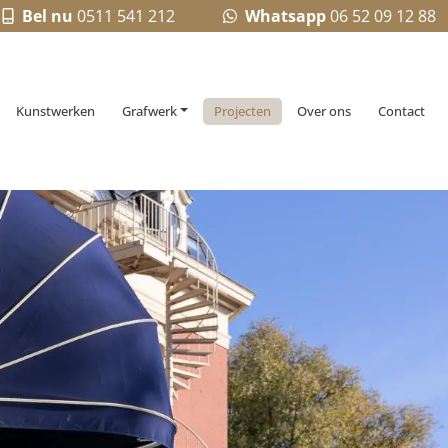
Bel nu
0511 541 212
Whatsapp
06 52 09 12 88
Kunstwerken
Grafwerk
Projecten
Over ons
Contact