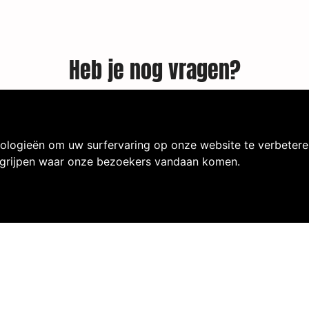
Heb je nog vragen?
 weten! Laat jouw naam en telefoonnum
we bellen je zo spoedig mogelijk terug!
ologieën om uw surfervaring op onze website te verbetere
egrijpen waar onze bezoekers vandaan komen.
CONTACT OPNEMEN