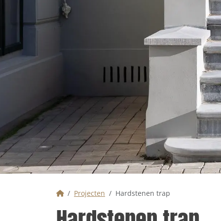
Home
Projecten
Hardstenen trap
Hardstenen trap